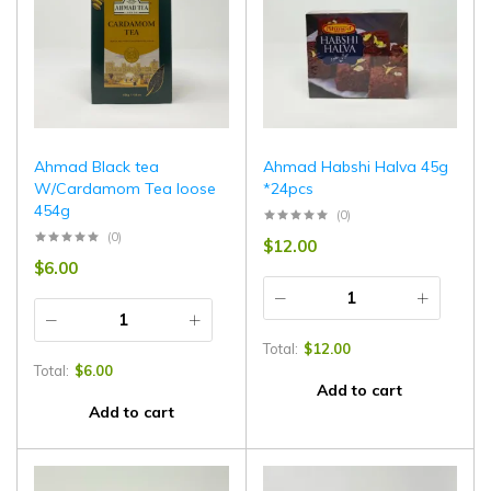
Ahmad Black tea
Ahmad Habshi Halva 45g
W/Cardamom Tea loose
*24pcs
454g
(0)
(0)
$
12.00
$
6.00
Total:
$
12.00
Total:
$
6.00
Add to cart
Add to cart