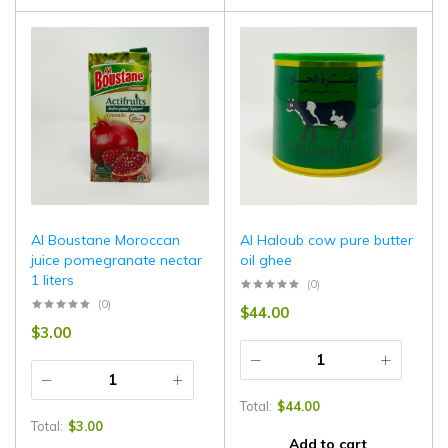
Al Boustane Moroccan
Al Haloub cow pure butter
juice pomegranate nectar
oil ghee
1 liters
(0)
(0)
$
44.00
$
3.00
Total:
$
44.00
Total:
$
3.00
Add to cart