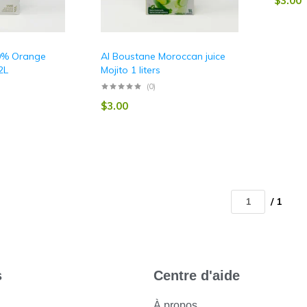
$
3.00
0% Orange
Al Boustane Moroccan juice
2L
Mojito 1 liters
(0)
$
3.00
/ 1
s
Centre d'aide
À propos