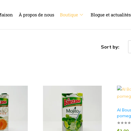
aison
À propos de nous
Boutique
Blogue et actualités
Sort by:
Al Bou
pomegra