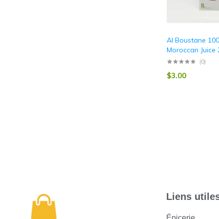
Al Boustane 10
Moroccan Juice 
(0)
$
3.00
Liens utile
Épicerie