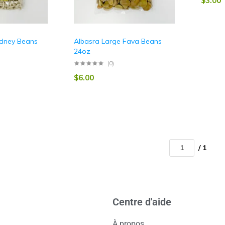
$
3.00
idney Beans
Albasra Large Fava Beans
24oz
(0)
$
6.00
/ 1
Centre d'aide
À propos