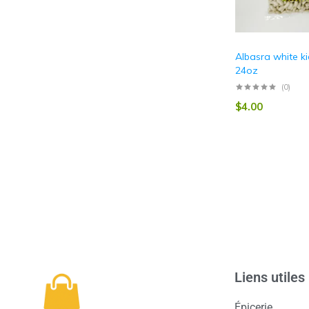
Albasra white k
24oz
(0)
$
4.00
Liens utiles
Épicerie